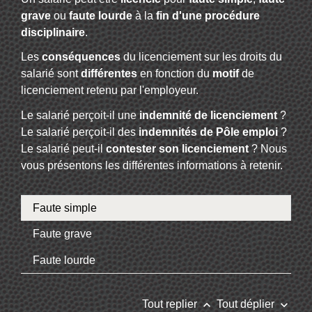
grave
ou
faute lourde
à la
fin d'une procédure
disciplinaire
.
Les
conséquences
du licenciement sur les droits du
salarié sont
différentes
en fonction du
motif
de
licenciement retenu par l'employeur.
Le salarié perçoit-il une
indemnité de licenciement
?
Le salarié perçoit-il des
indemnités de Pôle emploi
?
Le salarié peut-il
contester son licenciement
? Nous
vous présentons les différentes informations à retenir.
Faute simple
Faute grave
Faute lourde
keyboard_arrow_up
keyboard_arrow_down
Tout replier
Tout déplier