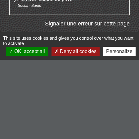
Social - Santé
Signaler une erreur sur cette page
This site uses cookies and gives you control over what you want
to activate
OK, accept all
Deny all cookies
Personalize
Contacts
Commune de Cordelle
154, route de Roanne
42123 Cordelle - FRANCE
+33 4 77 64 90 12
Contact par formulaire