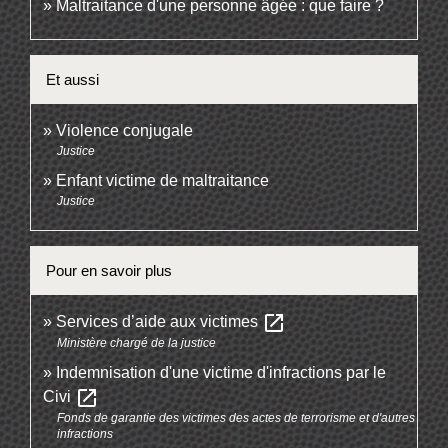
Maltraitance d'une personne âgée : que faire ?
Et aussi
Violence conjugale
Justice
Enfant victime de maltraitance
Justice
Pour en savoir plus
open_in_new
Services d’aide aux victimes
Ministère chargé de la justice
Indemnisation d'une victime d'infractions par le
open_in_new
Civi
Fonds de garantie des victimes des actes de terrorisme et d'autres
infractions