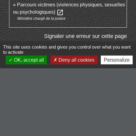
Parcours victimes (violences physiques, sexuelles
open_in_new
ou psychologiques)
Ministère chargé de la justice
Signaler une erreur sur cette page
This site uses cookies and gives you control over what you want
to activate
OK, accept all
Deny all cookies
Personalize
Contacts
Commune de Cordelle
154, route de Roanne
42123 Cordelle - FRANCE
+33 4 77 64 90 12
Contact par formulaire