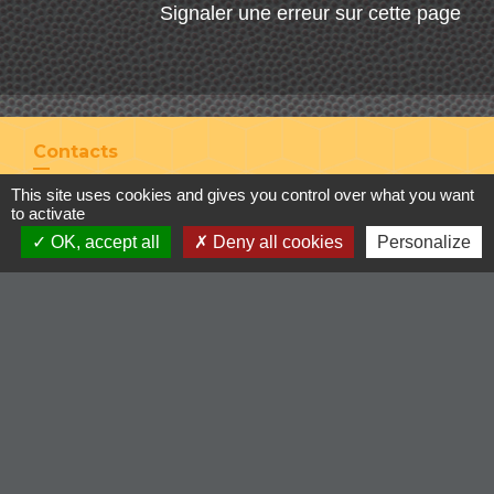
Signaler une erreur sur cette page
Contacts
Commune de Cordelle
This site uses cookies and gives you control over what you want
to activate
154, route de Roanne
OK, accept all
Deny all cookies
Personalize
42123 Cordelle - FRANCE
+33 4 77 64 90 12
Contact par formulaire
Liens
-Communauté de Commune du Pays entre Loire et