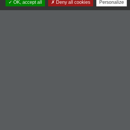
OK, accept all
Deny all cookies
Personalize
Commune de Cordelle
154, route de Roanne
42123 Cordelle - FRANCE
+33 4 77 64 90 12
Contact par formulaire
Liens
-Communauté de Commune du Pays entre Loire et
Rhône
-Loire le département
-Région Auvergne Rhône-Alpes
-Illiwap