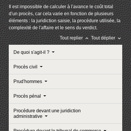
Il est impossible de calculer à l'avance le coût total
d'un procès, car cela varie en fonction de plusieurs
éléments : la juridiction saisie, la procédure utilisée, la
complexité de l'affaire et le sens du verdict.
keyboard_arrow_up
keyboard_arrow_down
Tout replier
Tout déplier
De quoi s'agit-il ?
Procès civil
Prud'hommes
Procès pénal
Procédure devant une juridiction
administrative
Procédure devant le tribunal de commerce