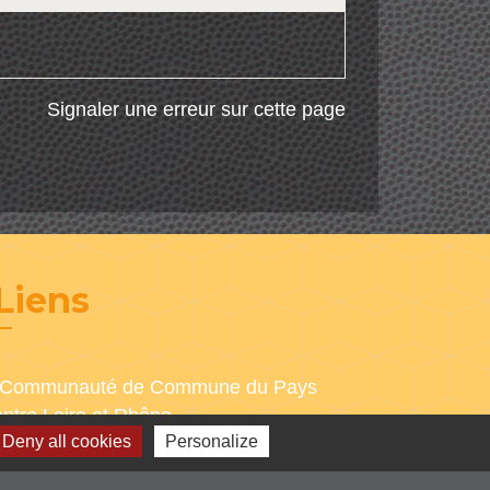
Signaler une erreur sur cette page
Liens
-Communauté de Commune du Pays
entre Loire et Rhône
Deny all cookies
Personalize
-Loire le département
-Région Auvergne Rhône-Alpes