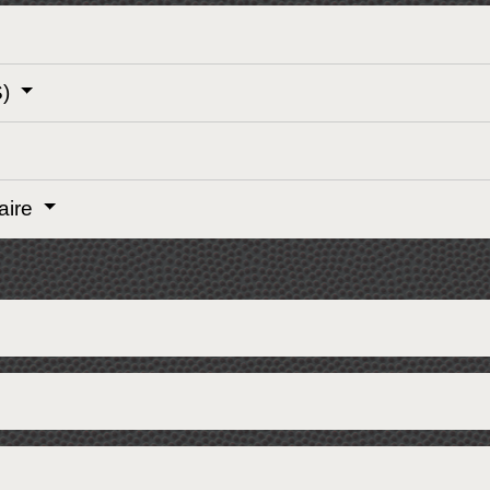
S)
aire