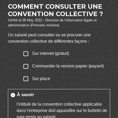
COMMENT CONSULTER UNE
CONVENTION COLLECTIVE ?
Vérifié le 09 May 2022 - Direction de l'information légale et
administrative (Première ministre)
Un salarié peut consulter ou se procurer une
convention collective de différentes façons :
check_box_outline_blank
Sur internet (gratuit)
check_box_outline_blank
Commander la version papier (payant)
check_box_outline_blank
Sur place
À savoir
info
l'intitulé de la convention collective applicable
dans l'entreprise doit apparaître sur le bulletin de
paie remis au salarié.