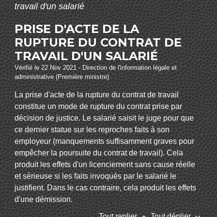
travail d'un salarié
PRISE D'ACTE DE LA
RUPTURE DU CONTRAT DE
TRAVAIL D'UN SALARIÉ
Vérifié le 22 Nov 2021 - Direction de l'information légale et
administrative (Première ministre)
La prise d'acte de la rupture du contrat de travail
constitue un mode de rupture du contrat prise par
décision de justice. Le salarié saisit le juge pour que
ce dernier statue sur les reproches faits à son
employeur (manquements suffisamment graves pour
empêcher la poursuite du contrat de travail). Cela
produit les effets d'un licenciement sans cause réelle
et sérieuse si les faits invoqués par le salarié le
justifient. Dans le cas contraire, cela produit les effets
d'une démission.
keyboard_arrow_up
keyboard_arrow_down
Tout replier
Tout déplier