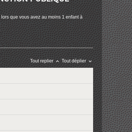
s lors que vous avez au moins 1 enfant à
keyboard_arrow_up
keyboard_arrow_down
Tout replier
Tout déplier