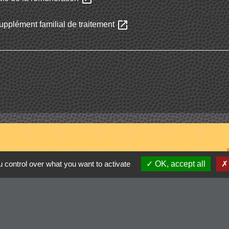
open_in_new
upplément familial de traitement
 control over what you want to activate
OK, accept all