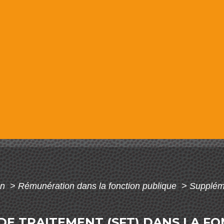
on
>
Rémunération dans la fonction publique
>
Suppléme
DE TRAITEMENT (SFT) DANS LA F