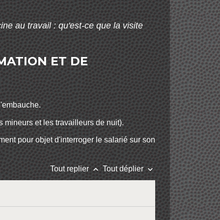
ne au travail : qu'est-ce que la visite
RMATION ET DE
 d'embauche.
mineurs et les travailleurs de nuit).
ent pour objet d'interroger le salarié sur son
keyboard_arrow_up
keyboard_arrow_down
Tout replier
Tout déplier