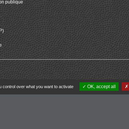
ion publique
é
P)
e
 control over what you want to activate
OK, accept all