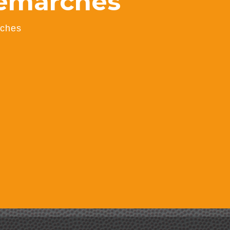
démarches
rches