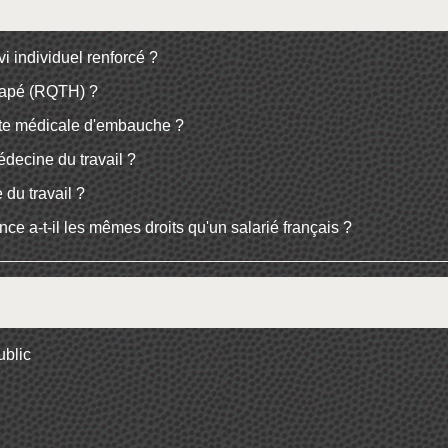
vi individuel renforcé ?
capé (RQTH) ?
isite médicale d'embauche ?
médecine du travail ?
 du travail ?
ce a-t-il les mêmes droits qu'un salarié français ?
ublic