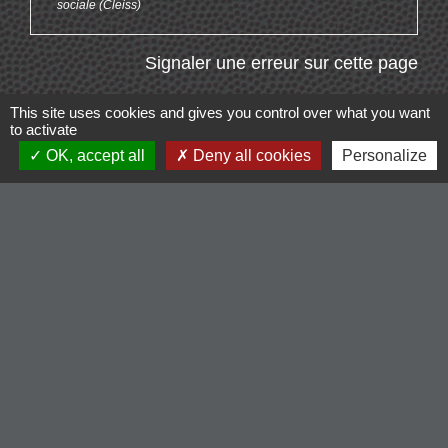
sociale (Cleiss)
Signaler une erreur sur cette page
This site uses cookies and gives you control over what you want
to activate
OK, accept all
Deny all cookies
Personalize
Contacts
Commune de Cordelle
154, route de Roanne
42123 Cordelle - FRANCE
+33 4 77 64 90 12
Contact par formulaire
Liens