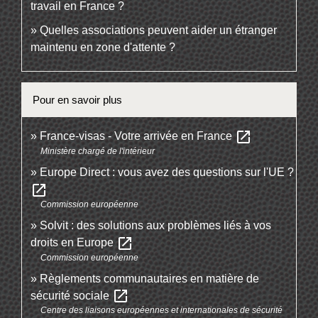
travail en France ?
Quelles associations peuvent aider un étranger
maintenu en zone d'attente ?
Pour en savoir plus
open_in_new
France-visas - Votre arrivée en France
Ministère chargé de l'intérieur
Europe Direct : vous avez des questions sur l'UE ?
open_in_new
Commission européenne
Solvit : des solutions aux problèmes liés à vos
open_in_new
droits en Europe
Commission européenne
Règlements communautaires en matière de
open_in_new
sécurité sociale
Centre des liaisons européennes et internationales de sécurité