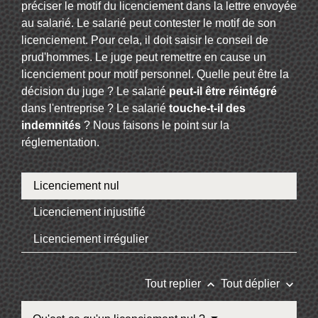
préciser le motif du licenciement dans la lettre envoyée
au salarié. Le salarié peut contester le motif de son
licenciement. Pour cela, il doit saisir le conseil de
prud'hommes. Le juge peut remettre en cause un
licenciement pour motif personnel. Quelle peut être la
décision du juge ? Le salarié
peut-il être réintégré
dans l'entreprise ? Le salarié
touche-t-il des
indemnités
? Nous faisons le point sur la
réglementation.
Licenciement nul
Licenciement injustifié
Licenciement irrégulier
keyboard_arrow_up
keyboard_arrow_down
Tout replier
Tout déplier