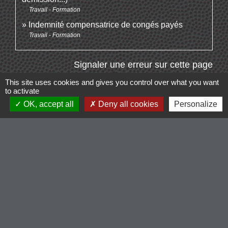
Travail - Formation
Indemnité compensatrice de congés payés
Travail - Formation
Signaler une erreur sur cette page
This site uses cookies and gives you control over what you want
to activate
OK, accept all
Deny all cookies
Personalize
Contacts
Commune de Cordelle
154, route de Roanne
42123 Cordelle - FRANCE
+33 4 77 64 90 12
Contact par formulaire