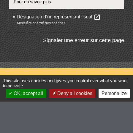
Pour en savoir plus
open_in_new
Désignation d’un représentant fiscal
Ministère chargé des finances
Signaler une erreur sur cette page
Contacts
This site uses cookies and gives you control over what you want
to activate
Commune de Cordelle
OK, accept all
Deny all cookies
Personalize
154, route de Roanne
42123 Cordelle - FRANCE
+33 4 77 64 90 12
Contact par formulaire