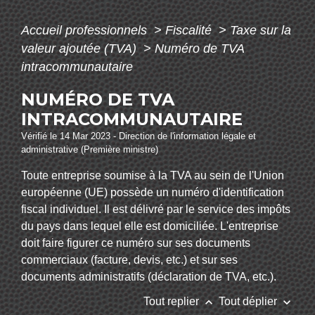
Accueil professionnels
>
Fiscalité
>
Taxe sur la
valeur ajoutée (TVA)
>
Numéro de TVA
intracommunautaire
NUMÉRO DE TVA
INTRACOMMUNAUTAIRE
Vérifié le 14 Mar 2023 - Direction de l'information légale et
administrative (Première ministre)
Toute entreprise soumise à la TVA au sein de l'Union
européenne (UE) possède un numéro d'identification
fiscal individuel. Il est délivré par le service des impôts
du pays dans lequel elle est domiciliée. L'entreprise
doit faire figurer ce numéro sur ses documents
commerciaux (facture, devis, etc.) et sur ses
documents administratifs (déclaration de TVA, etc.).
keyboard_arrow_up
keyboard_arrow_down
Tout replier
Tout déplier