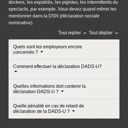
dockers, les expatriés, les pigistes, les intermittents du
spectacle, par exemple. Vous devez quand même les
mentionner dans la DSN (déclaration sociale
nominative).
keyboard_arrow_up
keyboard_arrow_down
Tout replier
Tout déplier
Quels sont les employeurs encore
concernés ?
Comment effectuer la déclaration DADS-U?
Quelles informations doit contenir la
déclaration DADS-U ?
Quelle pénalité en cas de retard de
déclaration de la DADS-U ?