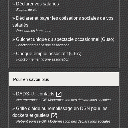
Déclarer vos salariés
Étapes de vie
Déclarer et payer les cotisations sociales de vos
salariés
Ressources humaines
Guichet unique du spectacle occasionnel (Guso)
Fonctionnement d'une association
Chèque-emploi associatif (CEA)
Fonctionnement d'une association
Pour en savoir plus
open_in_new
DADS-U : contacts
Net-entreprises-GIP Modernisation des déclarations sociales
Grille d'aide au remplissage en DSN pour les
open_in_new
dockers et grutiers
Net-entreprises-GIP Modernisation des déclarations sociales