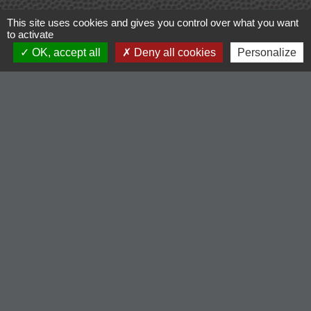
This site uses cookies and gives you control over what you want
to activate
OK, accept all
Deny all cookies
Personalize
Contacts
Commune de Cordelle
154, route de Roanne
42123 Cordelle - FRANCE
+33 4 77 64 90 12
Contact par formulaire
Liens
-Communauté de Commune du Pays entre Loire et
Rhône
-Loire le département