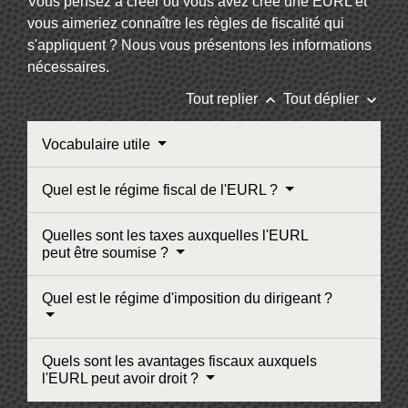
Vous pensez à créer ou vous avez créé une EURL et
vous aimeriez connaître les règles de fiscalité qui
s'appliquent ? Nous vous présentons les informations
nécessaires.
keyboard_arrow_up
keyboard_arrow_down
Tout replier
Tout déplier
Vocabulaire utile
Quel est le régime fiscal de l'EURL ?
Quelles sont les taxes auxquelles l'EURL
peut être soumise ?
Quel est le régime d'imposition du dirigeant ?
Quels sont les avantages fiscaux auxquels
l'EURL peut avoir droit ?