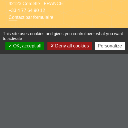
42123 Cordelle - FRANCE
+33 4 77 64 90 12
Contact par formulaire
This site uses cookies and gives you control over what you want
to activate
OK, accept all
Deny all cookies
Personalize
Liens
-Communauté de Commune du Pays entre Loire et
Rhône
-Loire le département
-Région Auvergne Rhône-Alpes
-Illiwap
Mentions légales
-
Politique de confidentialité
-
Accessibilité
-
Plan du site
-
Gestion des cookies