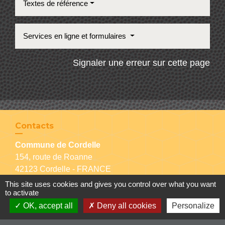
Textes de référence
Services en ligne et formulaires
Signaler une erreur sur cette page
Contacts
Commune de Cordelle
154, route de Roanne
42123 Cordelle - FRANCE
+33 4 77 64 90 12
This site uses cookies and gives you control over what you want
to activate
Contact par formulaire
OK, accept all
Deny all cookies
Personalize