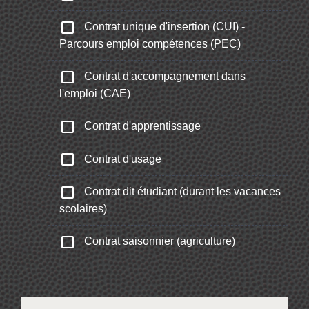
check_box_outline_blank
Contrat unique d'insertion (CUI) -
Parcours emploi compétences (PEC)
check_box_outline_blank
Contrat d'accompagnement dans
l'emploi (CAE)
check_box_outline_blank
Contrat d'apprentissage
check_box_outline_blank
Contrat d'usage
check_box_outline_blank
Contrat dit étudiant (durant les vacances
scolaires)
check_box_outline_blank
Contrat saisonnier (agriculture)