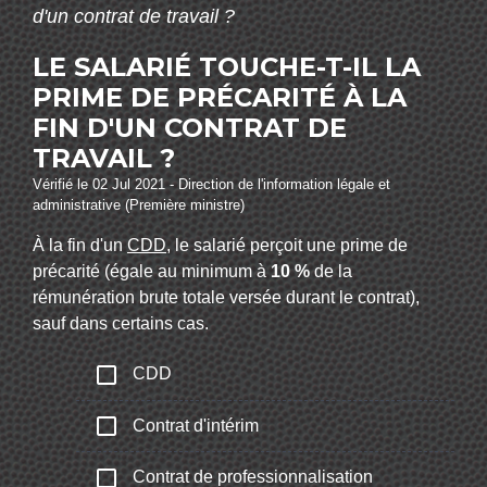
d'un contrat de travail ?
LE SALARIÉ TOUCHE-T-IL LA
PRIME DE PRÉCARITÉ À LA
FIN D'UN CONTRAT DE
TRAVAIL ?
Vérifié le 02 Jul 2021 - Direction de l'information légale et
administrative (Première ministre)
À la fin d'un
CDD
, le salarié perçoit une prime de
précarité (égale au minimum à
10 %
de la
rémunération brute totale versée durant le contrat),
sauf dans certains cas.
check_box_outline_blank
CDD
check_box_outline_blank
Contrat d'intérim
check_box_outline_blank
Contrat de professionnalisation