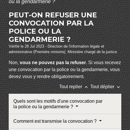
ou la gendarmerie ?
PEUT-ON REFUSER UNE
CONVOCATION PAR LA
POLICE OU LA
GENDARMERIE ?
Vérifié le 28 Jul 2023 - Direction de l'information légale et
administrative (Première ministre), Ministère chargé de la justice
Non,
vous ne pouvez pas la refuser
. Si vous recevez
une convocation par la police ou la gendarmerie, vous
devez vous y rendre obligatoirement.
keyboard_arrow_up
keyboard_arrow_down
Tout replier
Tout déplier
Quels sont les motifs d'une convocation par
la police ou la gendarmerie ?
Comment est transmise la convocation ?