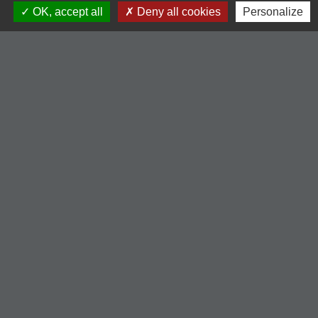
Contact par formulaire
OK, accept all
Deny all cookies
Personalize
Liens
-Communauté de Commune du Pays entre Loire et
Rhône
-Loire le département
-Région Auvergne Rhône-Alpes
-Illiwap
Mentions légales
-
Politique de confidentialité
-
Accessibilité
-
Plan du site
-
Gestion des cookies
Site créé en partenariat avec Réseau des Communes