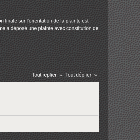
inale sur l'orientation de la plainte est
ictime a déposé une plainte avec constitution de
keyboard_arrow_up
keyboard_arrow_down
Tout replier
Tout déplier