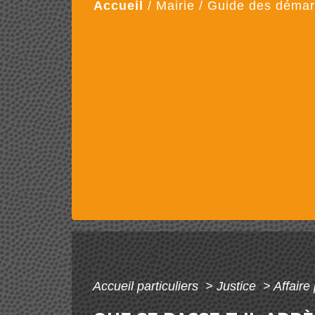
Accueil
/
Mairie
/
Guide des déma
Accueil particuliers
>
Justice
>
Affaire