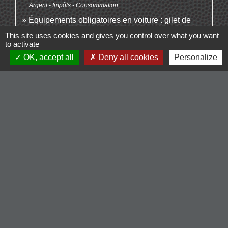
Argent - Impôts - Consommation
Équipements obligatoires en voiture : gilet de
sécurité, triangle...
This site uses cookies and gives you control over what you want
Transports - Mobilité
to activate
OK, accept all
Deny all cookies
Personalize
Signaler une erreur sur cette page
Contacts
Commune de Cordelle
154, route de Roanne
42123 Cordelle - FRANCE
+33 4 77 64 90 12
Contact par formulaire