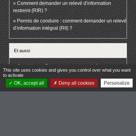
Comment demander un relevé d'information
restreint (RIR) ?
Permis de conduire : comment demander un relevé
d'information intégral (RII) ?
Et aussi
Conduire en France avec un permis étranger
This site uses cookies and gives you control over what you want
Transports - Mobilité
to activate
Conduire à l'étranger
OK, accept all
Deny all cookies
Personalize
Transports - Mobilité
Infractions routières
Transports - Mobilité
Mesures antipollution
Transports - Mobilité
Circulation en trottinette électrique, rollers ou
skateboard